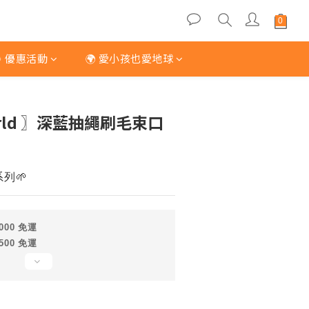
 優惠活動
🌍 愛小孩也愛地球
立即購買
World 〗深藍抽繩刷毛束口
列🌱
000 免運
500 免運