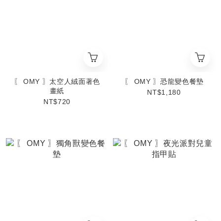
〖 OMY 〗太空人絨面著色
〖 OMY 〗恐龍變色餐墊
畫紙
NT$1,180
NT$720