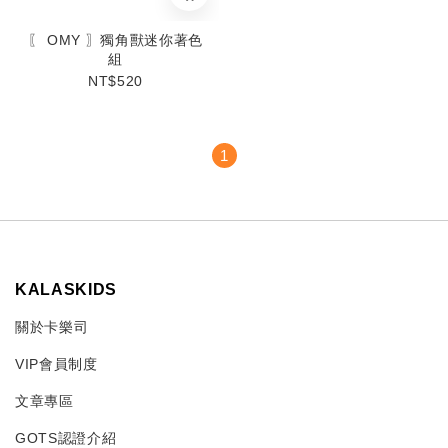
〖 OMY 〗獨角獸迷你著色
組
NT$520
1
KALASKIDS
關於卡樂司
VIP會員制度
文章專區
GOTS認證介紹