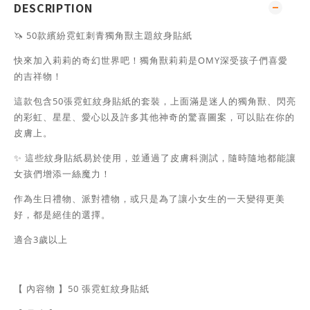
DESCRIPTION
🦄 50款繽紛霓虹刺青獨角獸主題紋身貼紙
快來加入莉莉的奇幻世界吧！獨角獸莉莉是OMY深受孩子們喜愛
的吉祥物！
這款包含50張霓虹紋身貼紙的套裝，上面滿是迷人的獨角獸、閃亮
的彩虹、星星、愛心以及許多其他神奇的驚喜圖案，可以貼在你的
皮膚上。
✨ 這些紋身貼紙易於使用，並通過了皮膚科測試，隨時隨地都能讓
女孩們增添一絲魔力！
作為生日禮物、派對禮物，或只是為了讓小女生的一天變得更美
好，都是絕佳的選擇。
適合3歲以上
【 內容物 】50 張霓虹紋身貼紙