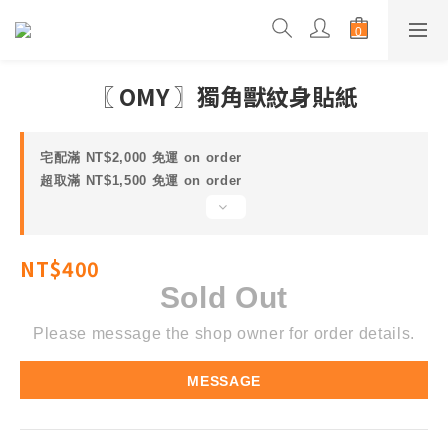
〖 OMY 〗獨角獸紋身貼紙
宅配滿 NT$2,000 免運 on order
超取滿 NT$1,500 免運 on order
NT$400
Sold Out
Please message the shop owner for order details.
MESSAGE