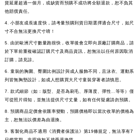
貨延遲超過一個月，或缺貨而預購不成功將全額退款，恕不負其
他賠償責任。
4.
小朋友成長速度快，請考量預購到貨日期選擇適合尺寸，如尺
寸不合無法更換尺寸唷！
5. 由於歐洲尺寸數量跑很快，收單後會立即向原廠訂購商品，請
於下單前重複確認訂購尺寸及商品資訊，恕無法以任何原因取消
訂購，請見諒。
6. 童裝的胸圍、臀圍比例設計與成人服飾不同，且泳衣、運動系
列皆無胸墊設計，如成人想購買大尺寸童裝穿著者請慎思。
7. 款式細節（如：版型、是否為刷毛、厚薄度、彈性...等等）僅
可從照片得知，並無法提供尺寸丈量，如有任何疑慮請勿預購。
8.
預購商品定價會依匯率變動，預購價格即以當次收單的價格為
主，恕無法以價差為由退換。
9. 客製化商品不適用《消費者保護法》第19條規定，無法享有7
日鑑賞期，非瑕疵恕不接受退換貨。