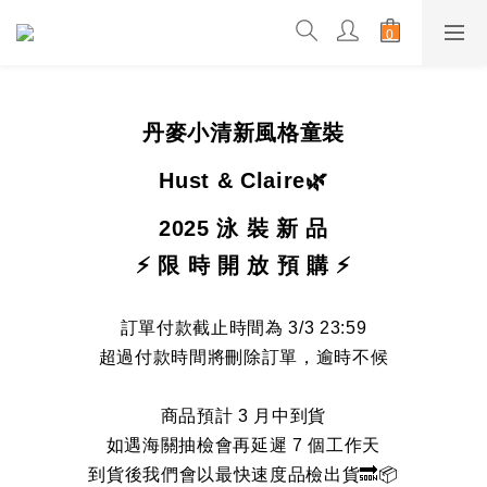
丹麥小清新風格童裝
Hust & Claire
🌿
2025 泳 裝 新 品
⚡️
限 時 開 放 預 購 ⚡️
訂單付款截止時間為 3/3 23:59
超過付款時間將刪除訂單，逾時不候
商品預計 3 月中到貨
如遇海關抽檢會再延遲 7 個工作天
到貨後我們會以最快速度品檢出貨🔜📦