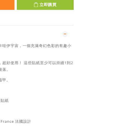
立即購買
卡哇伊宇宙，一個充滿奇幻色彩的有趣小
紙，超好使用！ 這些貼紙至少可以持續1到2
脫落。
指甲。
甲貼紙
n
France 法國
設計